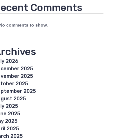
ecent Comments
No comments to show.
rchives
ly 2026
ecember 2025
ovember 2025
tober 2025
eptember 2025
gust 2025
ly 2025
ne 2025
y 2025
ril 2025
rch 2025