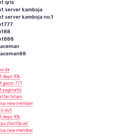
ot qris
ot server kamboja
ot server kamboja no.1
ot777
ot88
ot888
paceman
paceman88
po 5k
ot depo 10k
ot gacor 777
ot pagmatic
atter hitam
nus new member
to slot
ot depo 10k
ps://slot5k.id/
nus new member