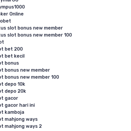
ympus1000
ker Online
obet
tus slot bonus new member
tus slot bonus new member 100
ot
ot bet 200
ot bet kecil
ot bonus
ot bonus new member
ot bonus new member 100
ot depo 10k
ot depo 20k
ot gacor
ot gacor hari ini
ot kamboja
ot mahjong ways
ot mahjong ways 2