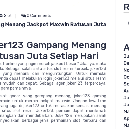
R
Slot
0 Comments
ng Menang Jackpot Maxwin Ratusan Juta
oker123 Gampang Menang
A
usan Juta Setiap Hari
Ju
D
 online yang ingin meraih jackpot besar? Jika iya, maka
a. Sebagai salah satu situs slot resmi terbaik, joker123
N
ot yang menarik dan menguntungkan. Untuk memulai
Oc
nda dapat melakukan login joker123 melalui situs resmi
g mudah dan cepat. Sebagai agen joker123 terpercaya,
S
 para pemainnya.
Au
n slot gacor yang gampang menang, joker123 gaming
Ju
emain untuk meraih jackpot maxwin. Jangan lewatkan
Ju
rang juga di joker123 untuk merasakan sensasi menang
ya situs slot resmi Joker123, pemain dapat menikmati
Ma
nangkan dan mendebarkan. Joker123 merupakan salah
Ap
yediakan berbagai jenis permainan slot terbaru dan
Ma