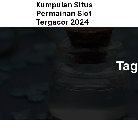
S
Kumpulan Situs
k
Permainan Slot
i
Tergacor 2024
p
t
o
c
o
n
Tag
t
e
n
t