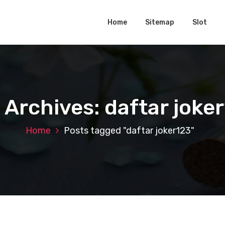
Home
Sitemap
Slot
 Archives: daftar joke
Home
Posts tagged "daftar joker123"