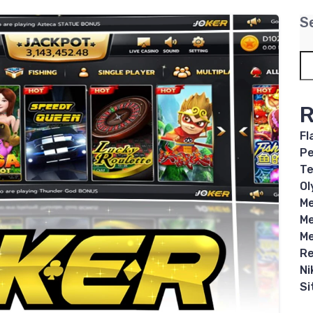
S
R
Fl
Pe
Te
Ol
Me
Me
Me
Re
Ni
Si