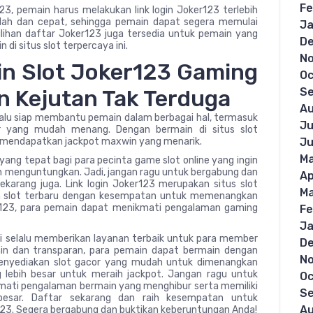
Fe
, pemain harus melakukan link login Joker123 terlebih
udah dan cepat, sehingga pemain dapat segera memulai
Ja
 pilihan daftar Joker123 juga tersedia untuk pemain yang
D
di situs slot terpercaya ini.
N
n Slot Joker123 Gaming
Oc
S
n Kejutan Tak Terduga
Au
lalu siap membantu pemain dalam berbagai hal, termasuk
Ju
r yang mudah menang. Dengan bermain di situs slot
Ju
 mendapatkan jackpot maxwin yang menarik.
Ma
yang tepat bagi para pecinta game slot online yang ingin
 menguntungkan. Jadi, jangan ragu untuk bergabung dan
Ap
arang juga. Link login Joker123 merupakan situs slot
Ma
n slot terbaru dengan kesempatan untuk memenangkan
r123, para pemain dapat menikmati pengalaman gaming
Fe
Ja
i selalu memberikan layanan terbaik untuk para member
D
in dan transparan, para pemain dapat bermain dengan
N
enyediakan slot gacor yang mudah untuk dimenangkan
 lebih besar untuk meraih jackpot. Jangan ragu untuk
Oc
kmati pengalaman bermain yang menghibur serta memiliki
S
esar. Daftar sekarang dan raih kesempatan untuk
Au
23. Segera bergabung dan buktikan keberuntungan Anda!