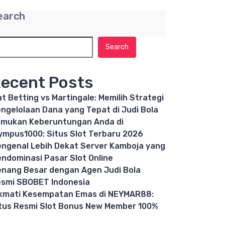
earch
Search
ecent Posts
at Betting vs Martingale: Memilih Strategi
ngelolaan Dana yang Tepat di Judi Bola
mukan Keberuntungan Anda di
ympus1000: Situs Slot Terbaru 2026
ngenal Lebih Dekat Server Kamboja yang
ndominasi Pasar Slot Online
nang Besar dengan Agen Judi Bola
smi SBOBET Indonesia
kmati Kesempatan Emas di NEYMAR88:
tus Resmi Slot Bonus New Member 100%