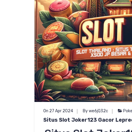
On 27 Apr 2024
By we6jQ32c
Poke
Situs Slot Joker123 Gacor Lepre