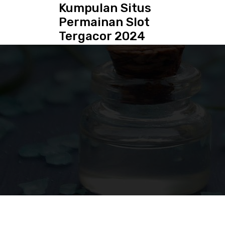
S
Kumpulan Situs
k
Permainan Slot
i
Tergacor 2024
p
t
o
c
o
n
t
e
n
t