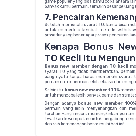
game populer yang bisa kamu coba antara lain
banyak kamu bermain, semakin besar peluang
7. Pencairan Kemena
Setelah memenuhi syarat TO, kamu bisa me
untuk memeriksa kembali metode withdraw 
prosedur yang benar agar proses pencairan lan
Kenapa Bonus Ne
TO Kecil Itu Mengu
Bonus new member dengan TO kecil
mem
syarat TO yang tidak memberatkan, pemain
uang nyata tanpa harus memenuhi syarat tar
pemain untuk bermain lebih leluasa dan men
Selain itu,
bonus new member 100%
memberi
untuk mencoba lebih banyak game dan strategi
Dengan adanya
bonus new member 100% 
bermain yang lebih menyenangkan dan men
taruhan yang ringan, memungkinkan pemain 
lewatkan kesempatan untuk bergabung den
dan raih kemenangan besar mulai hari ini!