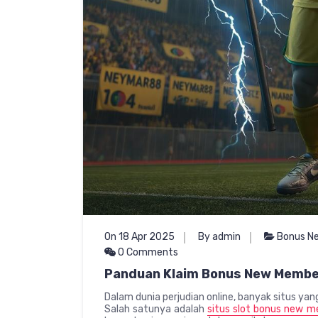
On 18 Apr 2025
By admin
Bonus N
0 Comments
Panduan Klaim Bonus New Member 
Dalam dunia perjudian online, banyak situs y
Salah satunya adalah
situs slot bonus new 