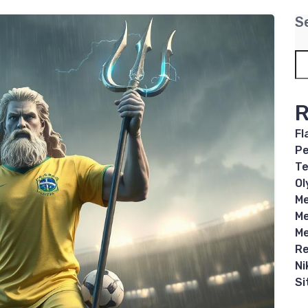
S
R
Fl
Pe
Te
Ol
Me
Me
Me
Re
Ni
Si