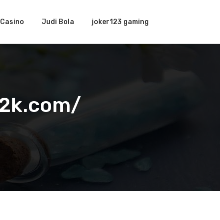
Casino
Judi Bola
joker123 gaming
o2k.com/