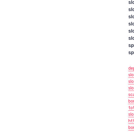
sl
sl
sl
sl
sl
sl
s
s
de
sl
sl
sl
sc
bo
to
sl
htt
bo