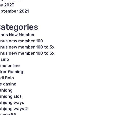
y 2023
ptember 2021
ategories
onus New Member
nus new member 100
nus new member 100 to 3x
nus new member 100 to 5x
sino
me online
ker Gaming
di Bola
ve casino
ahjong
hjong slot
hjong ways
hjong ways 2
eymar88