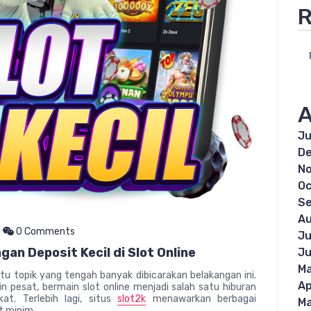
R
A
Ju
D
N
Oc
S
Au
0 Comments
Ju
n Deposit Kecil di Slot Online
Ju
Ma
tu topik yang tengah banyak dibicarakan belakangan ini.
Ap
pesat, bermain slot online menjadi salah satu hiburan
at. Terlebih lagi, situs
slot2k
menawarkan berbagai
Ma
t minim.