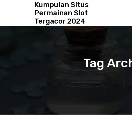
S
Kumpulan Situs
k
Permainan Slot
i
Tergacor 2024
p
t
o
c
o
n
Tag Arc
t
e
n
t