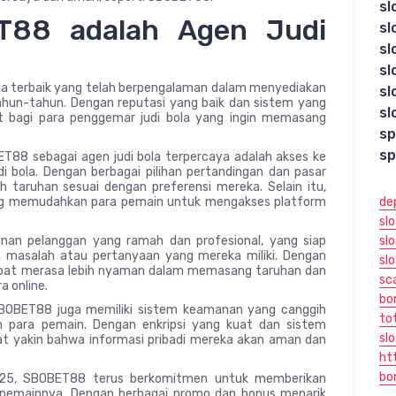
sl
T88 adalah Agen Judi
sl
sl
sl
la terbaik yang telah berpengalaman dalam menyediakan
sl
ahun-tahun. Dengan reputasi yang baik dan sistem yang
sl
t bagi para penggemar judi bola yang ingin memasang
s
s
88 sebagai agen judi bola terpercaya adalah akses ke
di bola. Dengan berbagai pilihan pertandingan dan pasar
 taruhan sesuai dengan preferensi mereka. Selain itu,
ng memudahkan para pemain untuk mengakses platform
de
sl
nan pelanggan yang ramah dan profesional, yang siap
sl
asalah atau pertanyaan yang mereka miliki. Dengan
sl
dapat merasa lebih nyaman dalam memasang taruhan dan
sc
a online.
bo
BOBET88 juga memiliki sistem keamanan yang canggih
to
n para pemain. Dengan enkripsi yang kuat dan sistem
sl
at yakin bahwa informasi pribadi mereka akan aman dan
htt
bo
 2025, SBOBET88 terus berkomitmen untuk memberikan
 pemainnya. Dengan berbagai promo dan bonus menarik