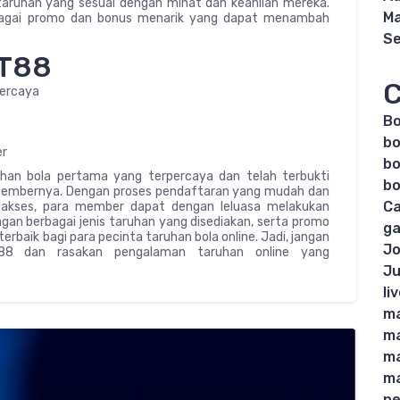
taruhan yang sesuai dengan minat dan keahlian mereka.
Ma
rbagai promo dan bonus menarik yang dapat menambah
Se
ET88
C
percaya
B
bo
er
bo
an bola pertama yang terpercaya dan telah terbukti
bo
membernya. Dengan proses pendaftaran yang mudah dan
Ca
diakses, para member dapat dengan leluasa melakukan
an berbagai jenis taruhan yang disediakan, serta promo
ga
rbaik bagi para pecinta taruhan bola online. Jadi, jangan
Jo
88 dan rasakan pengalaman taruhan online yang
Ju
li
m
ma
ma
ma
n