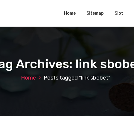
Home
Sitemap
Slot
ag Archives: link sbob
Home
Posts tagged "link sbobet"