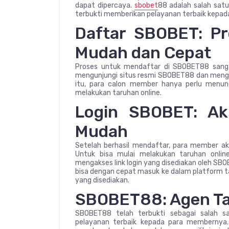
dapat dipercaya.
sbobet
88 adalah salah sat
terbukti memberikan pelayanan terbaik kepa
Daftar SBOBET: Pr
Mudah dan Cepat
Proses untuk mendaftar di SBOBET88 sang
mengunjungi situs resmi SBOBET88 dan mengis
itu, para calon member hanya perlu menun
melakukan taruhan online.
Login SBOBET: Ak
Mudah
Setelah berhasil mendaftar, para member 
Untuk bisa mulai melakukan taruhan onli
mengakses link login yang disediakan oleh SB
bisa dengan cepat masuk ke dalam platform ta
yang disediakan.
SBOBET88: Agen Ta
SBOBET88 telah terbukti sebagai salah s
pelayanan terbaik kepada para membernya. 