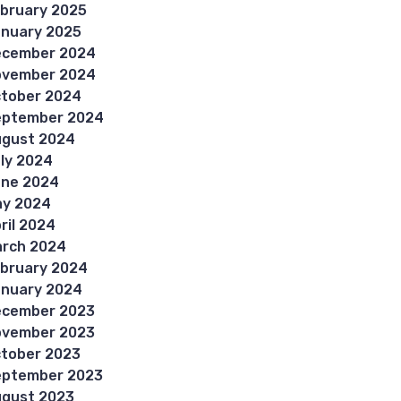
bruary 2025
nuary 2025
ecember 2024
ovember 2024
tober 2024
eptember 2024
gust 2024
ly 2024
ne 2024
y 2024
ril 2024
rch 2024
bruary 2024
nuary 2024
ecember 2023
ovember 2023
tober 2023
eptember 2023
gust 2023