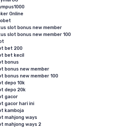
ympus1000
ker Online
obet
tus slot bonus new member
tus slot bonus new member 100
ot
ot bet 200
ot bet kecil
ot bonus
ot bonus new member
ot bonus new member 100
ot depo 10k
ot depo 20k
ot gacor
ot gacor hari ini
ot kamboja
ot mahjong ways
ot mahjong ways 2