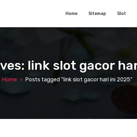
Home
Sitemap
Slot
ves: link slot gacor har
Home
Posts tagged "link slot gacor hari ini 2025"