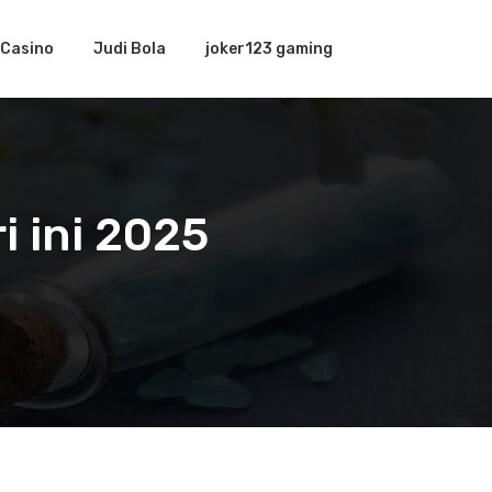
Casino
Judi Bola
joker123 gaming
i ini 2025