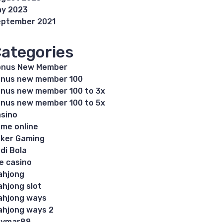
y 2023
ptember 2021
ategories
onus New Member
nus new member 100
nus new member 100 to 3x
nus new member 100 to 5x
sino
me online
ker Gaming
di Bola
ve casino
ahjong
hjong slot
hjong ways
hjong ways 2
eymar88