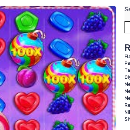
S
R
Fl
Pe
Te
Ol
Me
Me
Me
Re
Ni
Si