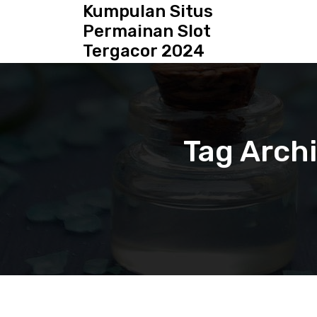
S
Kumpulan Situs
k
Permainan Slot
i
Tergacor 2024
p
t
o
c
o
n
Tag Archi
t
e
n
t