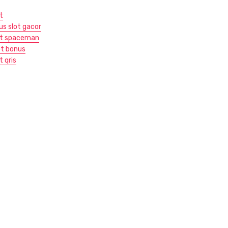
t
us slot gacor
ot spaceman
ot bonus
t qris