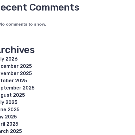
ecent Comments
No comments to show.
rchives
ly 2026
ecember 2025
ovember 2025
tober 2025
eptember 2025
gust 2025
ly 2025
ne 2025
y 2025
ril 2025
rch 2025