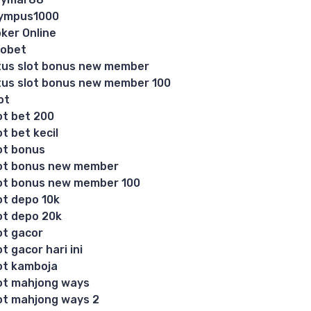
ympus1000
ker Online
obet
tus slot bonus new member
tus slot bonus new member 100
ot
ot bet 200
ot bet kecil
ot bonus
ot bonus new member
ot bonus new member 100
ot depo 10k
ot depo 20k
ot gacor
ot gacor hari ini
ot kamboja
ot mahjong ways
ot mahjong ways 2