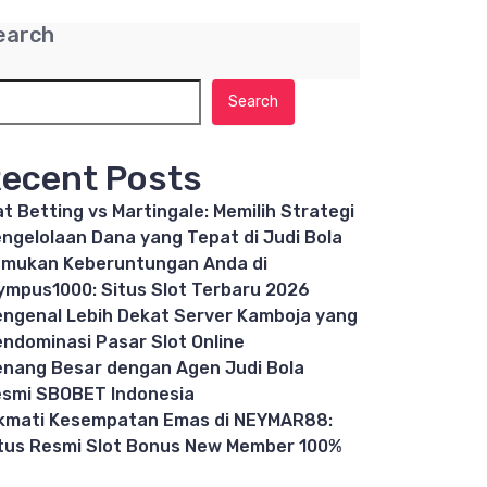
earch
Search
ecent Posts
at Betting vs Martingale: Memilih Strategi
ngelolaan Dana yang Tepat di Judi Bola
mukan Keberuntungan Anda di
ympus1000: Situs Slot Terbaru 2026
ngenal Lebih Dekat Server Kamboja yang
ndominasi Pasar Slot Online
nang Besar dengan Agen Judi Bola
smi SBOBET Indonesia
kmati Kesempatan Emas di NEYMAR88:
tus Resmi Slot Bonus New Member 100%