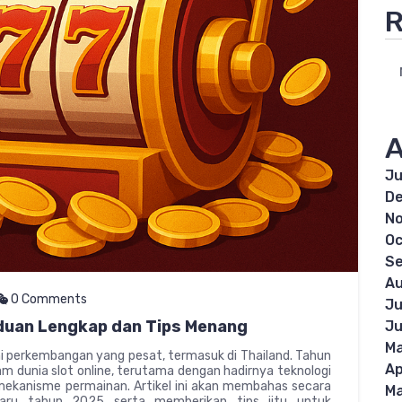
R
A
Ju
D
N
Oc
S
Au
0 Comments
Ju
nduan Lengkap dan Tips Menang
Ju
Ma
mi perkembangan yang pesat, termasuk di Thailand. Tahun
Ap
 dunia slot online, terutama dengan hadirnya teknologi
m mekanisme permainan. Artikel ini akan membahas secara
Ma
aru tahun 2025 serta memberikan tips jitu untuk