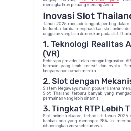
meningkatkan peluang menang Anda.
Inovasi Slot Thaila
Tahun 2025 menjadi tonggak penting dalam ev
berlomba-lomba menghadirkan slot online deng
unggulan yang bisa ditemukan pada slot Thailan
1. Teknologi Realitas 
(VR)
Beberapa provider telah mengintegrasikan A
bermain yang lebih imersif dan nyata. Pe
kenyamanan rumah mereka.
2. Slot dengan Meka
Sistem Megaways makin populer karena mena
Slot Thailand terbaru banyak yang mengad
permainan yang lebih dinamis.
3. Tingkat RTP Lebih T
Slot online keluaran terbaru di tahun 2025 
bahkan ada yang mencapai 98%. Ini membu
dibandingkan versi sebelumnya.