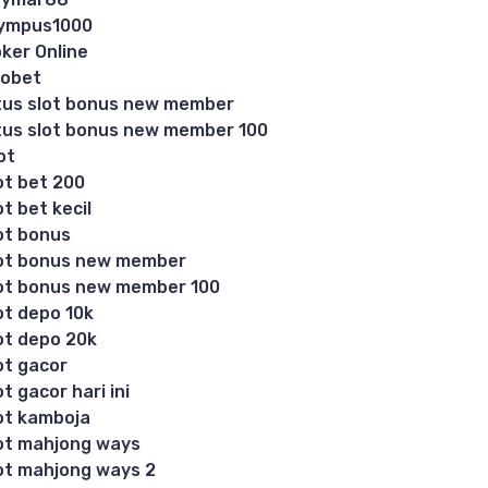
ympus1000
ker Online
obet
tus slot bonus new member
tus slot bonus new member 100
ot
ot bet 200
ot bet kecil
ot bonus
ot bonus new member
ot bonus new member 100
ot depo 10k
ot depo 20k
ot gacor
ot gacor hari ini
ot kamboja
ot mahjong ways
ot mahjong ways 2