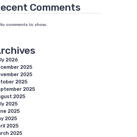
ecent Comments
No comments to show.
rchives
ly 2026
ecember 2025
ovember 2025
tober 2025
eptember 2025
gust 2025
ly 2025
ne 2025
y 2025
ril 2025
rch 2025