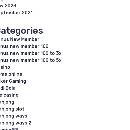
y 2023
ptember 2021
ategories
onus New Member
nus new member 100
nus new member 100 to 3x
nus new member 100 to 5x
sino
me online
ker Gaming
di Bola
ve casino
ahjong
hjong slot
hjong ways
hjong ways 2
eymar88