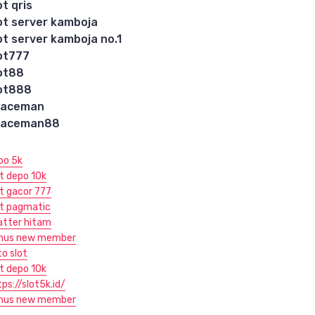
ot qris
ot server kamboja
ot server kamboja no.1
ot777
ot88
ot888
paceman
paceman88
po 5k
ot depo 10k
ot gacor 777
ot pagmatic
atter hitam
nus new member
to slot
ot depo 10k
ps://slot5k.id/
nus new member