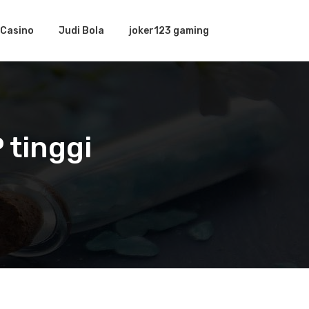
Casino
Judi Bola
joker123 gaming
 tinggi