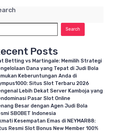
earch
Search
ecent Posts
at Betting vs Martingale: Memilih Strategi
ngelolaan Dana yang Tepat di Judi Bola
mukan Keberuntungan Anda di
ympus1000: Situs Slot Terbaru 2026
ngenal Lebih Dekat Server Kamboja yang
ndominasi Pasar Slot Online
nang Besar dengan Agen Judi Bola
smi SBOBET Indonesia
kmati Kesempatan Emas di NEYMAR88:
tus Resmi Slot Bonus New Member 100%