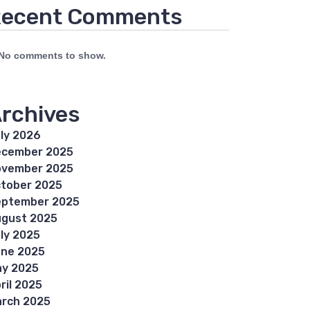
ecent Comments
No comments to show.
rchives
ly 2026
ecember 2025
ovember 2025
tober 2025
eptember 2025
gust 2025
ly 2025
ne 2025
y 2025
ril 2025
rch 2025