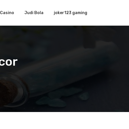
Casino
Judi Bola
joker123 gaming
acor