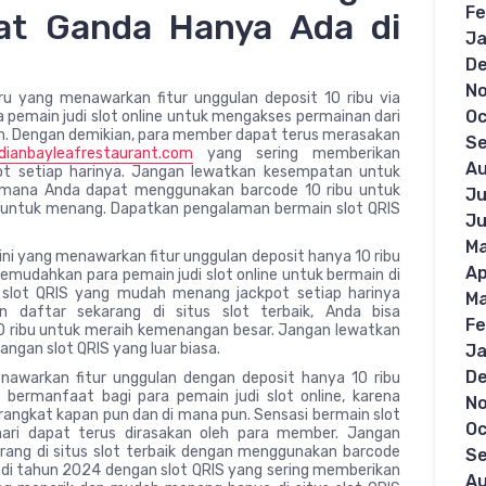
Fe
at Ganda Hanya Ada di
Ja
D
N
aru yang menawarkan fitur unggulan deposit 10 ribu via
Oc
 pemain judi slot online untuk mengakses permainan dari
un. Dengan demikian, para member dapat terus merasakan
S
ndianbayleafrestaurant.com
yang sering memberikan
Au
t setiap harinya. Jangan lewatkan kesempatan untuk
di mana Anda dapat menggunakan barcode 10 ribu untuk
Ju
r untuk menang. Dapatkan pengalaman bermain slot QRIS
Ju
Ma
kini yang menawarkan fitur unggulan deposit hanya 10 ribu
Ap
memudahkan para pemain judi slot online untuk bermain di
 slot QRIS yang mudah menang jackpot setiap harinya
Ma
daftar sekarang di situs slot terbaik, Anda bisa
Fe
 ribu untuk meraih kemenangan besar. Jangan lewatkan
gan slot QRIS yang luar biasa.
Ja
D
enawarkan fitur unggulan dengan deposit hanya 10 ribu
 bermanfaat bagi para pemain judi slot online, karena
N
angkat kapan pun dan di mana pun. Sensasi bermain slot
Oc
ari dapat terus dirasakan oleh para member. Jangan
ang di situs slot terbaik dengan menggunakan barcode
S
di tahun 2024 dengan slot QRIS yang sering memberikan
Au