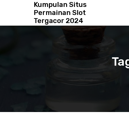
S
Kumpulan Situs
k
Permainan Slot
i
Tergacor 2024
p
t
o
c
o
n
Tag
t
e
n
t