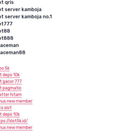
ot qris
ot server kamboja
ot server kamboja no.1
ot777
ot88
ot888
paceman
paceman88
po 5k
ot depo 10k
ot gacor 777
ot pagmatic
atter hitam
nus new member
to slot
ot depo 10k
ps://slot5k.id/
nus new member