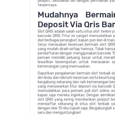
jackpot. Sesuaikan diri dengan permainan y
terpercaya.
Mudahnya Bermai
Deposit Via Qris Ba
Slot QRIS adalah salah satu situs slot terkini
barcode QRIS. Fitur ini sangat memudahkan p
dari berbagai perangkat, kapan pun dan di ma
terus merasakan keseruan bermain slot QRI
yang mudah diraih setiap harinya. Tidak hany
pendaftaran dengan menggunakan barcode 10 rib
pemain memiliki peluang besar untuk mera
lewatkan kesempatan untuk merasakan sen
kemenangan yang memuaskan.
Dapatkan pengalaman bermain slot terbaik dan
diri Anda dan nikmati keseruan serta keuntung
bergabung sekarang dan raih kemenangan besa
yang menawarkan fitur deposit via barcode QRI
memudahkan para pemain judi slot online u
kapan saja mereka inginkan. Dengan demikia
slot QRIS yang sering memberikan jackpot b
mendaftar sekarang di situs slot terbaik
dengan nilai 10 ribu rupiah saja. Bergabungla
seru dan menguntungkan!