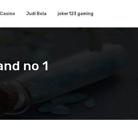
Casino
Judi Bola
joker123 gaming
land no 1