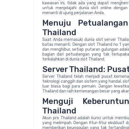
kawasan ini, tidak ada yang dapat menghen
untuk menjelajahi dunia slot online deng
menanti di ujung perjalanan Anda.
Menuju Petualangan
Thailand
Saat Anda memasuki dunia slot server Thail
batas menanti. Dengan slot Thailand no 1 ya
dan menghibur, setiap putaran gulungan ada
bagian dari petualangan yang tak terlupa
terkalahkan di dunia slot Thailand.
Server Thailand: Pus
Server Thailand telah menjadi pusat kemena
teknologi canggih dan sistem yang handal, s
luar biasa bagi para pemain. Jangan lewatka
Thailand dan raih kemenangan besar yang ak
Menguji Keberunt
Thailand
Akun pro Thailand adalah kunci untuk memb
yang melimpah. Dengan fitur-fitur eksklusif
memberikan keunggulan yang tak tertandingi