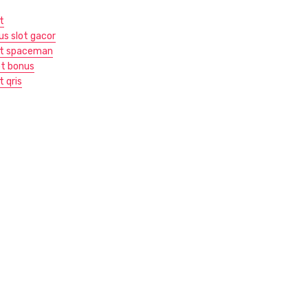
t
us slot gacor
ot spaceman
ot bonus
t qris