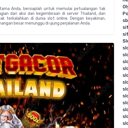
Ol
utama Anda, bersiaplah untuk memulai petualangan tak
Po
agian dari aksi dan kegembiraan di server Thailand, dan
 terkalahkan di dunia slot online. Dengan keyakinan,
sb
nangan besar menunggu di ujung perjalanan Anda.
si
si
Sl
sl
sl
sl
sl
sl
sl
sl
sl
sl
sl
sl
sl