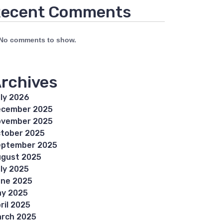
ecent Comments
No comments to show.
rchives
ly 2026
ecember 2025
ovember 2025
tober 2025
eptember 2025
gust 2025
ly 2025
ne 2025
y 2025
ril 2025
rch 2025