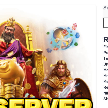
S
R
Fl
Pe
Te
Ol
Me
Me
Me
Re
Ni
Si