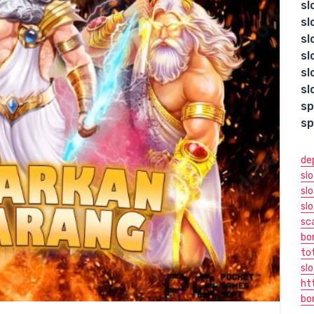
sl
sl
sl
sl
sl
sl
s
s
de
sl
sl
sl
sc
bo
to
sl
htt
bo