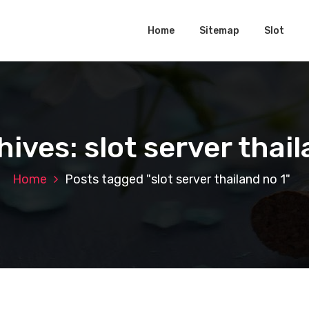
Home
Sitemap
Slot
ives: slot server thai
Home
Posts tagged "slot server thailand no 1"