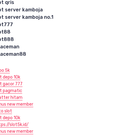
ot qris
ot server kamboja
ot server kamboja no.1
ot777
ot88
ot888
paceman
paceman88
po 5k
ot depo 10k
ot gacor 777
ot pagmatic
atter hitam
nus new member
to slot
ot depo 10k
ps://slot5k.id/
nus new member