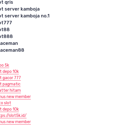
ot qris
ot server kamboja
ot server kamboja no.1
ot777
ot88
ot888
paceman
paceman88
po 5k
ot depo 10k
ot gacor 777
ot pagmatic
atter hitam
nus new member
to slot
ot depo 10k
ps://slot5k.id/
nus new member