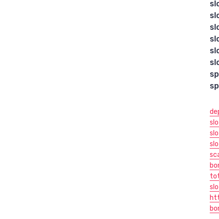
sl
sl
sl
sl
sl
sl
s
s
de
sl
sl
sl
sc
bo
to
sl
htt
bo