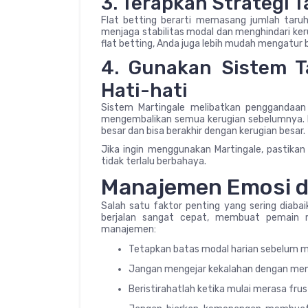
3. Terapkan Strategi 
Flat betting berarti memasang jumlah taru
menjaga stabilitas modal dan menghindari ker
flat betting, Anda juga lebih mudah mengatur
4. Gunakan Sistem T
Hati-hati
Sistem Martingale melibatkan penggandaa
mengembalikan semua kerugian sebelumnya. Nam
besar dan bisa berakhir dengan kerugian besar.
Jika ingin menggunakan Martingale, pastika
tidak terlalu berbahaya.
Manajemen Emosi d
Salah satu faktor penting yang sering diab
berjalan sangat cepat, membuat pemain m
manajemen:
Tetapkan batas modal harian sebelum mu
Jangan mengejar kekalahan dengan mena
Beristirahatlah ketika mulai merasa frust