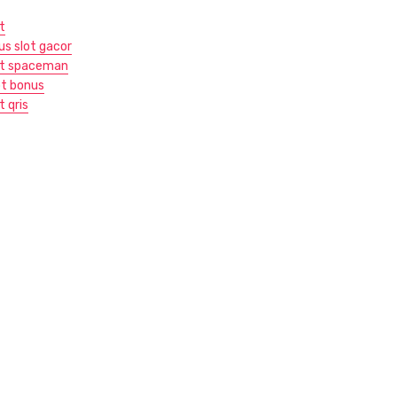
t
us slot gacor
ot spaceman
ot bonus
t qris