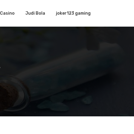
Casino
Judi Bola
joker123 gaming
t