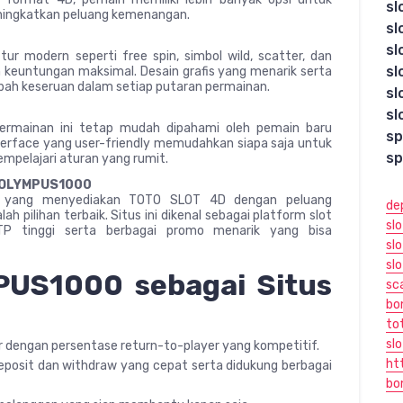
sl
ningkatkan peluang kemenangan.
sl
sl
itur modern seperti free spin, simbol wild, scatter, dan
sl
 keuntungan maksimal. Desain grafis yang menarik serta
ah keseruan dalam setiap putaran permainan.
sl
sl
permainan ini tetap mudah dipahami oleh pemain baru
s
erface yang user-friendly memudahkan siapa saja untuk
s
pelajari aturan yang rumit.
r: OLYMPUS1000
ya yang menyediakan TOTO SLOT 4D dengan peluang
de
lah pilihan terbaik. Situs ini dikenal sebagai platform slot
sl
TP tinggi serta berbagai promo menarik yang bisa
sl
sl
US1000 sebagai Situs
sc
bo
to
sl
r dengan persentase return-to-player yang kompetitif.
htt
deposit dan withdraw yang cepat serta didukung berbagai
bo