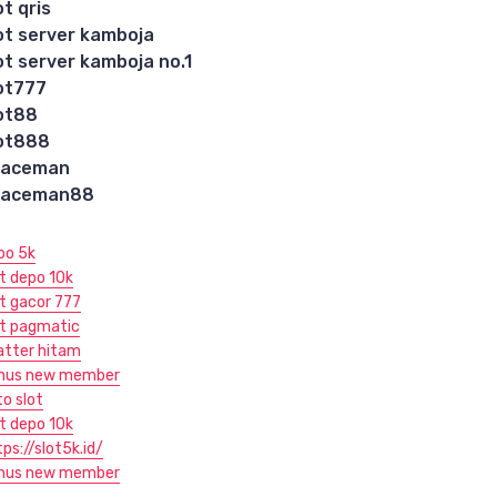
ot qris
ot server kamboja
ot server kamboja no.1
ot777
ot88
ot888
paceman
paceman88
po 5k
ot depo 10k
ot gacor 777
ot pagmatic
atter hitam
nus new member
to slot
ot depo 10k
ps://slot5k.id/
nus new member