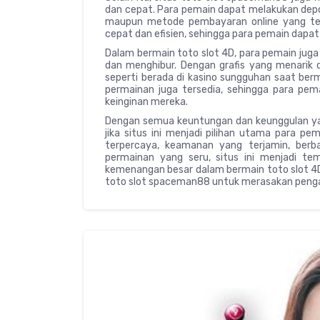
dan cepat. Para pemain dapat melakukan depo
maupun metode pembayaran online yang ters
cepat dan efisien, sehingga para pemain dapa
Dalam bermain toto slot 4D, para pemain juga
dan menghibur. Dengan grafis yang menarik 
seperti berada di kasino sungguhan saat berm
permainan juga tersedia, sehingga para pem
keinginan mereka.
Dengan semua keuntungan dan keunggulan yang
jika situs ini menjadi pilihan utama para p
terpercaya, keamanan yang terjamin, berba
permainan yang seru, situs ini menjadi t
kemenangan besar dalam bermain toto slot 4D.
toto slot spaceman88 untuk merasakan penga