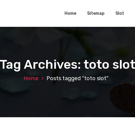
Home
Sitemap
Slot
Tag Archives: toto slo
Home
Posts tagged "toto slot"