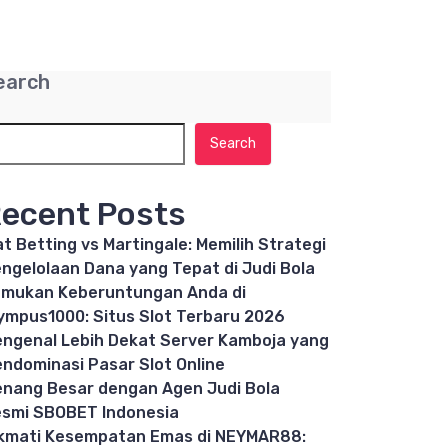
earch
Search
ecent Posts
at Betting vs Martingale: Memilih Strategi
ngelolaan Dana yang Tepat di Judi Bola
mukan Keberuntungan Anda di
ympus1000: Situs Slot Terbaru 2026
ngenal Lebih Dekat Server Kamboja yang
ndominasi Pasar Slot Online
nang Besar dengan Agen Judi Bola
smi SBOBET Indonesia
kmati Kesempatan Emas di NEYMAR88: