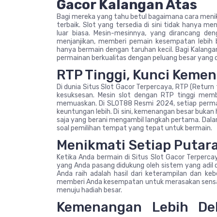
Gacor Kalangan Atas
Bagi mereka yang tahu betul bagaimana cara meni
terbaik. Slot yang tersedia di sini tidak hanya 
luar biasa. Mesin-mesinnya, yang dirancang de
menjanjikan, memberi pemain kesempatan lebih
hanya bermain dengan taruhan kecil. Bagi Kalanga
permainan berkualitas dengan peluang besar yang 
RTP Tinggi, Kunci Keme
Di dunia Situs Slot Gacor Terpercaya, RTP (Return
kesuksesan. Mesin slot dengan RTP tinggi memb
memuaskan. Di SLOT88 Resmi 2024, setiap perma
keuntungan lebih. Di sini, kemenangan besar bukan
saja yang berani mengambil langkah pertama. Dalam
soal pemilihan tempat yang tepat untuk bermain.
Menikmati Setiap Putar
Ketika Anda bermain di Situs Slot Gacor Terperca
yang Anda pasang didukung oleh sistem yang adi
Anda raih adalah hasil dari keterampilan dan 
memberi Anda kesempatan untuk merasakan sensasi
menuju hadiah besar.
Kemenangan Lebih D