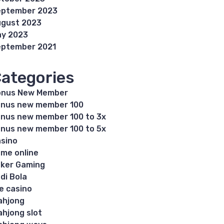
eptember 2023
gust 2023
y 2023
ptember 2021
ategories
onus New Member
nus new member 100
nus new member 100 to 3x
nus new member 100 to 5x
sino
me online
ker Gaming
di Bola
ve casino
ahjong
hjong slot