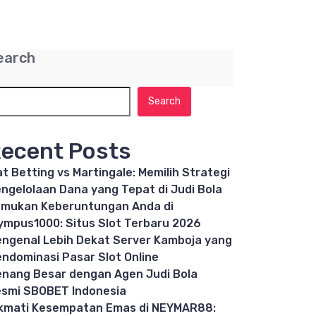
earch
Search
ecent Posts
at Betting vs Martingale: Memilih Strategi
ngelolaan Dana yang Tepat di Judi Bola
mukan Keberuntungan Anda di
ympus1000: Situs Slot Terbaru 2026
ngenal Lebih Dekat Server Kamboja yang
ndominasi Pasar Slot Online
nang Besar dengan Agen Judi Bola
smi SBOBET Indonesia
kmati Kesempatan Emas di NEYMAR88: