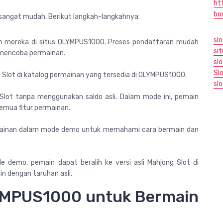
htt
bo
sangat mudah. Berikut langkah-langkahnya:
slo
n mereka di situs OLYMPUS1000. Proses pendaftaran mudah
sit
 mencoba permainan.
sl
Sl
 Slot di katalog permainan yang tersedia di OLYMPUS1000.
slo
ot tanpa menggunakan saldo asli. Dalam mode ini, pemain
semua fitur permainan.
rmainan dalam mode demo untuk memahami cara bermain dan
demo, pemain dapat beralih ke versi asli Mahjong Slot di
 dengan taruhan asli.
YMPUS1000 untuk Bermain