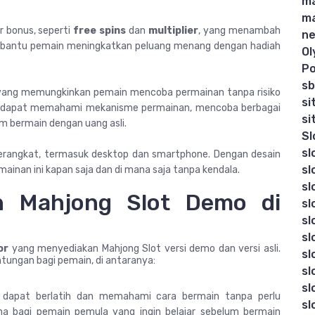
ma
ma
r bonus, seperti
free spins
dan
multiplier
, yang menambah
n
membantu pemain meningkatkan peluang menang dengan hadiah
Ol
Po
sb
ang memungkinkan pemain mencoba permainan tanpa risiko
si
in dapat memahami mekanisme permainan, mencoba berbagai
si
m bermain dengan uang asli.
Sl
sl
perangkat, termasuk desktop dan smartphone. Dengan desain
sl
ainan ini kapan saja dan di mana saja tanpa kendala.
sl
n Mahjong Slot Demo di
sl
sl
sl
or
yang menyediakan Mahjong Slot versi demo dan versi asli.
sl
ungan bagi pemain, di antaranya:
sl
sl
 dapat berlatih dan memahami cara bermain tanpa perlu
sl
una bagi pemain pemula yang ingin belajar sebelum bermain