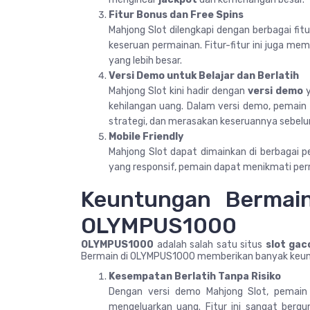
Fitur Bonus dan Free Spins
Mahjong Slot dilengkapi dengan berbagai fitu
keseruan permainan. Fitur-fitur ini juga 
yang lebih besar.
Versi Demo untuk Belajar dan Berlatih
Mahjong Slot kini hadir dengan
versi demo
y
kehilangan uang. Dalam versi demo, pema
strategi, dan merasakan keseruannya sebelu
Mobile Friendly
Mahjong Slot dapat dimainkan di berbagai 
yang responsif, pemain dapat menikmati perm
Keuntungan Bermai
OLYMPUS1000
OLYMPUS1000
adalah salah satu situs
slot gac
Bermain di OLYMPUS1000 memberikan banyak keunt
Kesempatan Berlatih Tanpa Risiko
Dengan versi demo Mahjong Slot, pemain
mengeluarkan uang. Fitur ini sangat berg