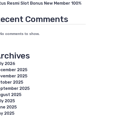
tus Resmi Slot Bonus New Member 100%
ecent Comments
No comments to show.
rchives
ly 2026
ecember 2025
ovember 2025
tober 2025
eptember 2025
gust 2025
ly 2025
ne 2025
y 2025