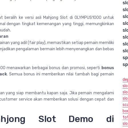
sl
sl
sl
 beralih ke versi asli Mahjong Slot di OLYMPUS1000 untuk
sl
kenal dengan tingkat kemenangan yang tinggi, memungkinkan
sl
mudah.
aran
sl
n yang adil (fair play), memastikan setiap pemain memiliki
sl
enjadikan pengalaman bermain lebih menyenangkan dan bebas
sl
s
s
00 menawarkan berbagai bonus dan promosi, seperti
bonus
ack
. Semua bonus ini memberikan nilai tambah bagi pemain
de
sl
sl
an yang siap membantu kapan saja. Jika pemain mengalami
sl
customer service akan memberikan solusi dengan cepat dan
sc
bo
ahjong Slot Demo di
to
sl