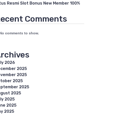
tus Resmi Slot Bonus New Member 100%
ecent Comments
No comments to show.
rchives
ly 2026
ecember 2025
ovember 2025
tober 2025
eptember 2025
gust 2025
ly 2025
ne 2025
y 2025