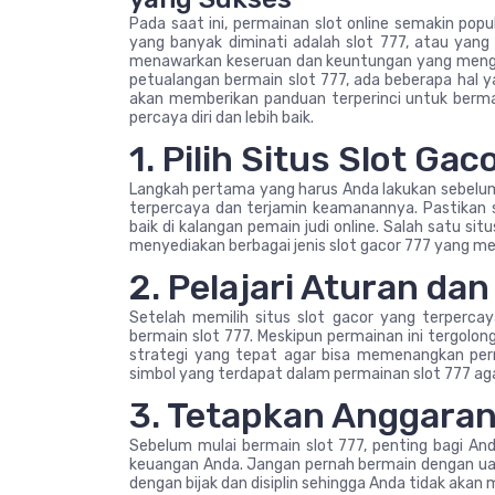
Pada saat ini, permainan slot online semakin popul
yang banyak diminati adalah slot 777, atau yang
menawarkan keseruan dan keuntungan yang mengg
petualangan bermain slot 777, ada beberapa hal yan
akan memberikan panduan terperinci untuk berma
percaya diri dan lebih baik.
1. Pilih Situs Slot Ga
Langkah pertama yang harus Anda lakukan sebelum 
terpercaya dan terjamin keamanannya. Pastikan si
baik di kalangan pemain judi online. Salah satu situ
menyediakan berbagai jenis slot gacor 777 yang m
2. Pelajari Aturan da
Setelah memilih situs slot gacor yang terpercay
bermain slot 777. Meskipun permainan ini tergol
strategi yang tepat agar bisa memenangkan perma
simbol yang terdapat dalam permainan slot 777 a
3. Tetapkan Anggara
Sebelum mulai bermain slot 777, penting bagi A
keuangan Anda. Jangan pernah bermain dengan uan
dengan bijak dan disiplin sehingga Anda tidak aka