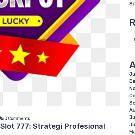
Si
R
A
Ju
D
N
Oc
S
Au
Ju
0 Comments
Ju
Slot 777: Strategi Profesional
Ma