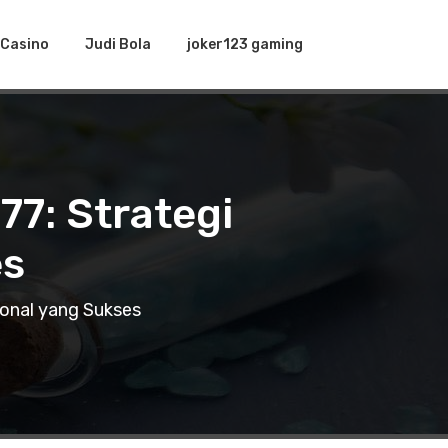
Casino
Judi Bola
joker123 gaming
77: Strategi
es
ional yang Sukses