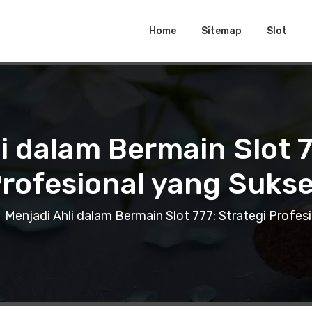
Home
Sitemap
Slot
i dalam Bermain Slot 7
rofesional yang Suks
Menjadi Ahli dalam Bermain Slot 777: Strategi Profes