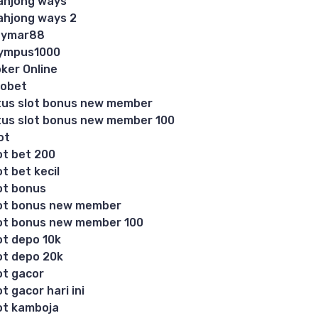
hjong ways
hjong ways 2
eymar88
ympus1000
ker Online
obet
tus slot bonus new member
tus slot bonus new member 100
ot
ot bet 200
ot bet kecil
ot bonus
ot bonus new member
ot bonus new member 100
ot depo 10k
ot depo 20k
ot gacor
ot gacor hari ini
ot kamboja