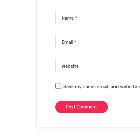
Name
*
Email
*
Website
Save my name, email, and website i