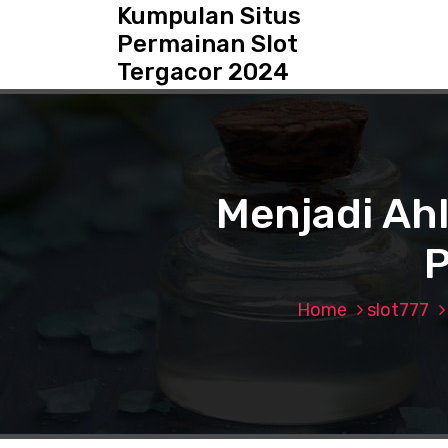
S
Kumpulan Situs
k
Permainan Slot
i
Tergacor 2024
p
t
o
c
o
n
Menjadi Ahl
t
e
P
n
t
Home
slot777