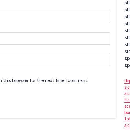
sl
sl
sl
sl
sl
sl
sl
sl
s
s
n this browser for the next time I comment.
de
sl
sl
sl
sc
bo
to
sl