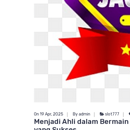
On 19 Apr, 2025
By admin
slot777
Menjadi Ahli dalam Bermain 
yang Sukses