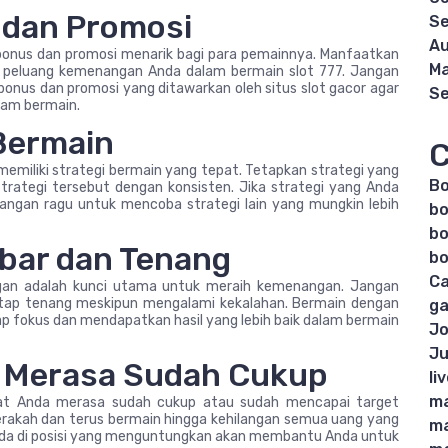
 dan Promosi
S
Au
 bonus dan promosi menarik bagi para pemainnya. Manfaatkan
Ma
 peluang kemenangan Anda dalam bermain slot 777. Jangan
 bonus dan promosi yang ditawarkan oleh situs slot gacor agar
Se
lam bermain.
 Bermain
C
memiliki strategi bermain yang tepat. Tetapkan strategi yang
B
rategi tersebut dengan konsisten. Jika strategi yang Anda
jangan ragu untuk mencoba strategi lain yang mungkin lebih
bo
bo
bar dan Tenang
bo
Ca
ngan adalah kunci utama untuk meraih kemenangan. Jangan
tap tenang meskipun mengalami kekalahan. Bermain dengan
ga
 fokus dan mendapatkan hasil yang lebih baik dalam bermain
Jo
Ju
a Merasa Sudah Cukup
li
m
saat Anda merasa sudah cukup atau sudah mencapai target
erakah dan terus bermain hingga kehilangan semua uang yang
ma
rada di posisi yang menguntungkan akan membantu Anda untuk