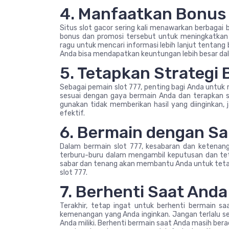
4. Manfaatkan Bonus
Situs slot gacor sering kali menawarkan berbagai
bonus dan promosi tersebut untuk meningkatkan
ragu untuk mencari informasi lebih lanjut tentang
Anda bisa mendapatkan keuntungan lebih besar da
5. Tetapkan Strategi
Sebagai pemain slot 777, penting bagi Anda untuk 
sesuai dengan gaya bermain Anda dan terapkan st
gunakan tidak memberikan hasil yang diinginkan, 
efektif.
6. Bermain dengan Sa
Dalam bermain slot 777, kesabaran dan ketena
terburu-buru dalam mengambil keputusan dan te
sabar dan tenang akan membantu Anda untuk tetap
slot 777.
7. Berhenti Saat And
Terakhir, tetap ingat untuk berhenti bermain 
kemenangan yang Anda inginkan. Jangan terlalu s
Anda miliki. Berhenti bermain saat Anda masih be