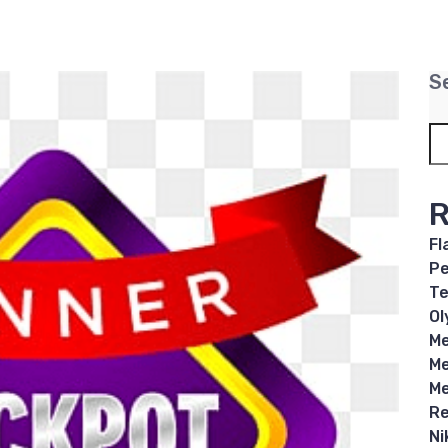
S
R
Fl
Pe
Te
Ol
Me
Me
Me
Re
Ni