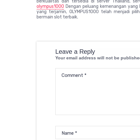
berkualitas dan tersedia di server Thailand, se
olympus1000
Dengan peluang kemenangan yang le
yang terjamin, OLYMPUS1000 telah menjadi pil
bermain slot terbaik.
Leave a Reply
Your email address will not be publishe
Comment
*
Name
*