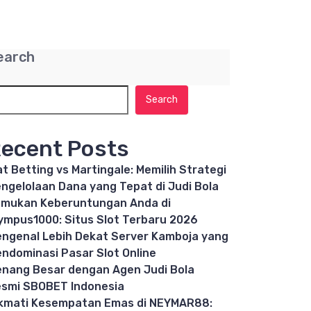
earch
Search
ecent Posts
at Betting vs Martingale: Memilih Strategi
ngelolaan Dana yang Tepat di Judi Bola
mukan Keberuntungan Anda di
ympus1000: Situs Slot Terbaru 2026
ngenal Lebih Dekat Server Kamboja yang
ndominasi Pasar Slot Online
nang Besar dengan Agen Judi Bola
smi SBOBET Indonesia
kmati Kesempatan Emas di NEYMAR88: