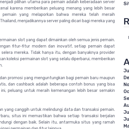
njadi pilihan utama para pemain adalah keberadaan server
Si
erkenal karena memberikan peluang menang yang lebih besar
ak pemain yang melaporkan bahwa mereka telah meraih
R
hailand, menjadikannya server paling dicari bagi mereka yang
rmainan slot yang dapat dimainkan oleh semua jenis pemain.
engan fitur-fitur modern dan inovatif, setiap pemain dapat
elera mereka. Tidak hanya itu, dengan banyaknya provider
 koleksi permainan slot yang selalu diperbarui, memberikan
A
n.
Ju
D
nus dan promosi yang menguntungkan bagi pemain baru maupun
atis, dan cashback adalah beberapa contoh bonus yang bisa
N
ini, peluang untuk meraih kemenangan lebih besar semakin
Oc
S
Au
ang canggih untuk melindungi data dan transaksi pemain.
Ju
baru, situs ini memastikan bahwa setiap transaksi berjalan
Ju
ndungi dengan baik. Selain itu, antarmuka situs yang ramah
Ma
si permainan dan fitur lainnya.