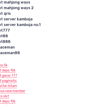
ot mahjong ways
ot mahjong ways 2
ot qris
ot server kamboja
ot server kamboja no.1
ot777
ot88
ot888
paceman
paceman88
po 5k
ot depo 10k
ot gacor 777
ot pagmatic
atter hitam
nus new member
to slot
ot depo 10k