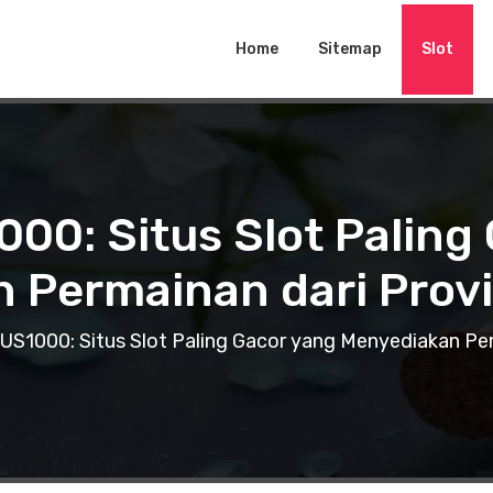
Home
Sitemap
Slot
0: Situs Slot Paling
 Permainan dari Prov
S1000: Situs Slot Paling Gacor yang Menyediakan Per