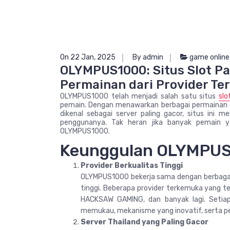
On 22 Jan, 2025
By admin
game online
OLYMPUS1000: Situs Slot Pa
Permainan dari Provider T
OLYMPUS1000 telah menjadi salah satu situs
slo
pemain. Dengan menawarkan berbagai permainan dar
dikenal sebagai server paling gacor, situs ini 
penggunanya. Tak heran jika banyak pemain 
OLYMPUS1000.
Keunggulan OLYMPU
Provider Berkualitas Tinggi
OLYMPUS1000 bekerja sama dengan berbagai
tinggi. Beberapa provider terkemuka yang te
HACKSAW GAMING, dan banyak lagi. Setiap
memukau, mekanisme yang inovatif, serta 
Server Thailand yang Paling Gacor