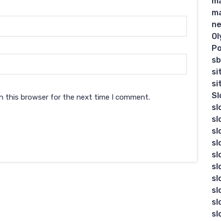
ma
ma
n
Ol
Po
sb
si
si
Sl
n this browser for the next time I comment.
sl
sl
sl
sl
sl
sl
sl
sl
sl
sl