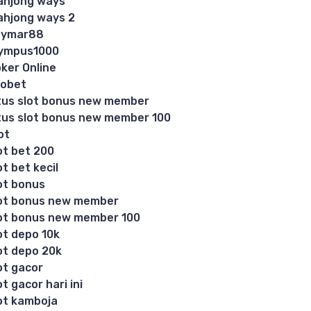
hjong ways
hjong ways 2
eymar88
ympus1000
ker Online
obet
tus slot bonus new member
tus slot bonus new member 100
ot
ot bet 200
ot bet kecil
ot bonus
ot bonus new member
ot bonus new member 100
ot depo 10k
ot depo 20k
ot gacor
ot gacor hari ini
ot kamboja