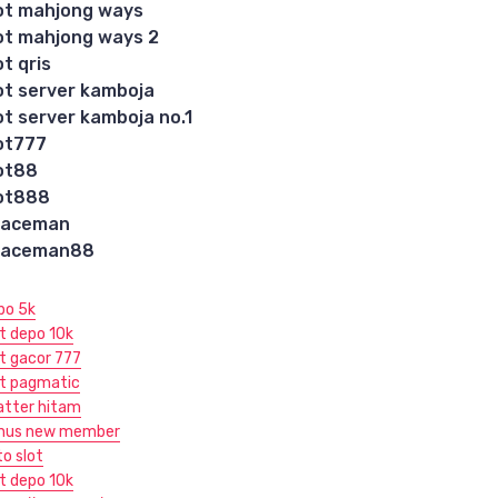
ot mahjong ways
ot mahjong ways 2
ot qris
ot server kamboja
ot server kamboja no.1
ot777
ot88
ot888
paceman
paceman88
po 5k
ot depo 10k
ot gacor 777
ot pagmatic
atter hitam
nus new member
to slot
ot depo 10k