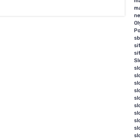
ma
ma
n
Ol
Po
sb
si
si
Sl
sl
sl
sl
sl
sl
sl
sl
sl
sl
sl