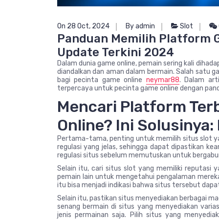
On 28 Oct, 2024
By admin
Slot
Panduan Memilih Platform G
Update Terkini 2024
Dalam dunia game online, pemain sering kali dih
diandalkan dan aman dalam bermain. Salah satu ga
bagi pecinta game online
neymar88
. Dalam art
terpercaya untuk pecinta game online dengan pand
Mencari Platform Ter
Online? Ini Solusinya
Pertama-tama, penting untuk memilih situs slot yan
regulasi yang jelas, sehingga dapat dipastikan k
regulasi situs sebelum memutuskan untuk bergabu
Selain itu, cari situs slot yang memiliki reputasi
pemain lain untuk mengetahui pengalaman mereka d
itu bisa menjadi indikasi bahwa situs tersebut dapa
Selain itu, pastikan situs menyediakan berbagai m
senang bermain di situs yang menyediakan varias
jenis permainan saja. Pilih situs yang menyedi