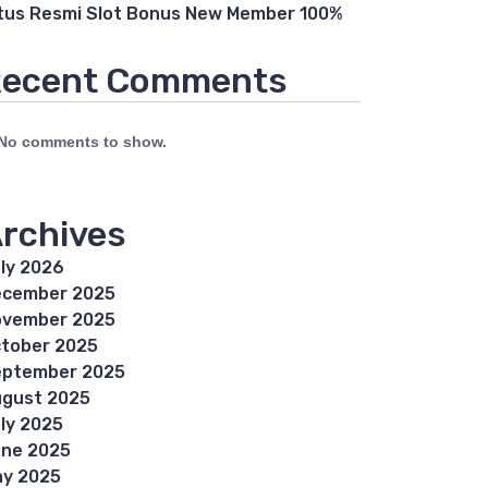
tus Resmi Slot Bonus New Member 100%
ecent Comments
No comments to show.
rchives
ly 2026
ecember 2025
ovember 2025
tober 2025
eptember 2025
gust 2025
ly 2025
ne 2025
y 2025