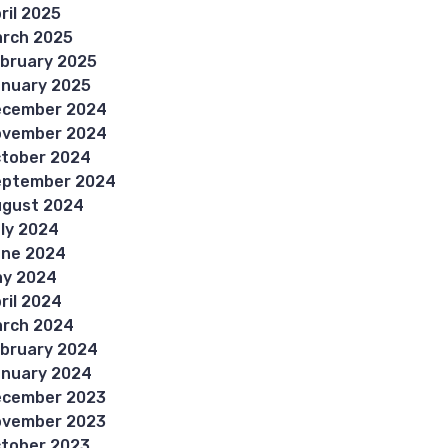
ril 2025
rch 2025
bruary 2025
nuary 2025
ecember 2024
ovember 2024
tober 2024
eptember 2024
gust 2024
ly 2024
ne 2024
y 2024
ril 2024
rch 2024
bruary 2024
nuary 2024
ecember 2023
ovember 2023
tober 2023