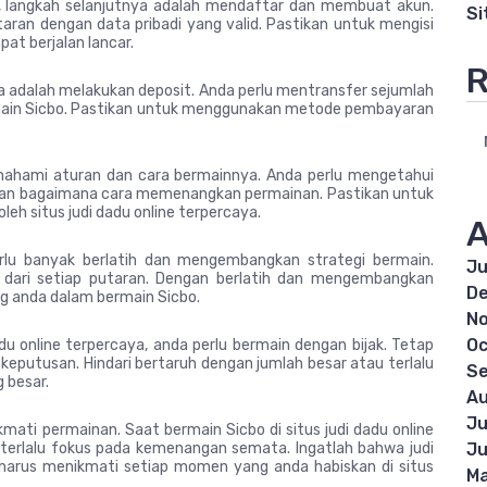
ya, langkah selanjutnya adalah mendaftar dan membuat akun.
Si
aran dengan data pribadi yang valid. Pastikan untuk mengisi
at berjalan lancar.
R
a adalah melakukan deposit. Anda perlu mentransfer sejumlah
ermain Sicbo. Pastikan untuk menggunakan metode pembayaran
mahami aturan dan cara bermainnya. Anda perlu mengetahui
du, dan bagaimana cara memenangkan permainan. Pastikan untuk
h situs judi dadu online terpercaya.
A
rlu banyak berlatih dan mengembangkan strategi bermain.
Ju
il dari setiap putaran. Dengan berlatih dan mengembangkan
D
g anda dalam bermain Sicbo.
N
Oc
adu online terpercaya, anda perlu bermain dengan bijak. Tetap
eputusan. Hindari bertaruh dengan jumlah besar atau terlalu
S
 besar.
Au
Ju
kmati permainan. Saat bermain Sicbo di situs judi dadu online
 terlalu fokus pada kemenangan semata. Ingatlah bahwa judi
Ju
arus menikmati setiap momen yang anda habiskan di situs
Ma