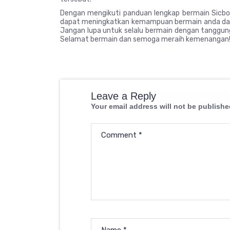
Dengan mengikuti panduan lengkap bermain Sicbo di
dapat meningkatkan kemampuan bermain anda dan
Jangan lupa untuk selalu bermain dengan tanggung
Selamat bermain dan semoga meraih kemenangan
Leave a Reply
Your email address will not be publishe
Comment
*