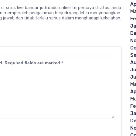
Ap
 situs live bandar judi dadu online terpercaya di atas, anda
Ma
 memperoleh pengalaman berjudi yang lebih menyenangkan.
 jawab dan tidak terlalu serius dalam menghadapi kekalahan.
Fe
!
Ja
D
N
Oc
S
Au
d.
Required fields are marked
*
Ju
Ju
Ma
Ap
Ma
Fe
Ja
D
N
Oc