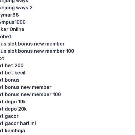
hjong ways
hjong ways 2
eymar88
ympus1000
ker Online
obet
tus slot bonus new member
tus slot bonus new member 100
ot
ot bet 200
ot bet kecil
ot bonus
ot bonus new member
ot bonus new member 100
ot depo 10k
ot depo 20k
ot gacor
ot gacor hari ini
ot kamboja