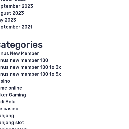
eptember 2023
gust 2023
y 2023
ptember 2021
ategories
onus New Member
nus new member 100
nus new member 100 to 3x
nus new member 100 to 5x
sino
me online
ker Gaming
di Bola
ve casino
ahjong
hjong slot