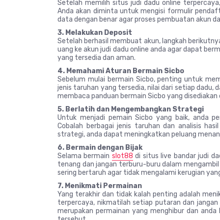
Setelah memilih situs judi dadu online terperca
Anda akan diminta untuk mengisi formulir pendaft
data dengan benar agar proses pembuatan akun dap
3. Melakukan Deposit
Setelah berhasil membuat akun, langkah berikutny
uang ke akun judi dadu online anda agar dapat b
yang tersedia dan aman.
4. Memahami Aturan Bermain Sicbo
Sebelum mulai bermain Sicbo, penting untuk me
jenis taruhan yang tersedia, nilai dari setiap da
membaca panduan bermain Sicbo yang disediakan ole
5. Berlatih dan Mengembangkan Strategi
Untuk menjadi pemain Sicbo yang baik, anda pe
Cobalah berbagai jenis taruhan dan analisis has
strategi, anda dapat meningkatkan peluang menan
6. Bermain dengan Bijak
Selama bermain
slot88
di situs live bandar judi d
tenang dan jangan terburu-buru dalam mengambil k
sering bertaruh agar tidak mengalami kerugian yang
7. Menikmati Permainan
Yang terakhir dan tidak kalah penting adalah meni
terpercaya, nikmatilah setiap putaran dan jangan
merupakan permainan yang menghibur dan anda h
tersebut.