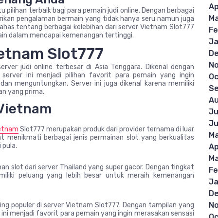
Ap
pilihan terbaik bagi para pemain judi online. Dengan berbagai
Ma
erikan pengalaman bermain yang tidak hanya seru namun juga
ahas tentang berbagai kelebihan dari server Vietnam Slot777
Fe
ain dalam mencapai kemenangan tertinggi.
Ja
etnam Slot777
D
N
ver judi online terbesar di Asia Tenggara. Dikenal dengan
erver ini menjadi pilihan favorit para pemain yang ingin
Oc
dan menguntungkan. Server ini juga dikenal karena memiliki
S
an yang prima.
Au
 Vietnam
Ju
Ju
ietnam
Slot777 merupakan produk dari provider ternama di luar
Ma
t menikmati berbagai jenis permainan slot yang berkualitas
 pula.
Ap
Ma
n slot dari server Thailand yang super gacor. Dengan tingkat
Fe
miliki peluang yang lebih besar untuk meraih kemenangan
Ja
D
N
ling populer di server Vietnam Slot777. Dengan tampilan yang
ini menjadi favorit para pemain yang ingin merasakan sensasi
Oc