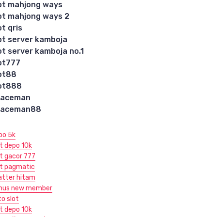
ot mahjong ways
ot mahjong ways 2
ot qris
ot server kamboja
ot server kamboja no.1
ot777
ot88
ot888
paceman
paceman88
po 5k
ot depo 10k
ot gacor 777
ot pagmatic
atter hitam
nus new member
to slot
ot depo 10k