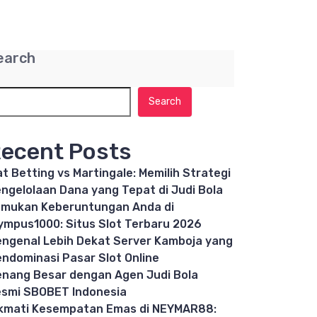
earch
Search
ecent Posts
at Betting vs Martingale: Memilih Strategi
ngelolaan Dana yang Tepat di Judi Bola
mukan Keberuntungan Anda di
ympus1000: Situs Slot Terbaru 2026
ngenal Lebih Dekat Server Kamboja yang
ndominasi Pasar Slot Online
nang Besar dengan Agen Judi Bola
smi SBOBET Indonesia
kmati Kesempatan Emas di NEYMAR88: