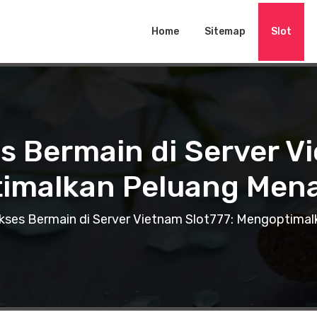
Home
Sitemap
Slot
s Bermain di Server Vi
imalkan Peluang Men
kses Bermain di Server Vietnam Slot777: Mengoptima