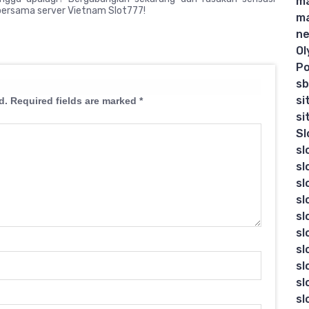
ma
bersama server Vietnam Slot777!
ma
n
Ol
Po
sb
si
d.
Required fields are marked
*
si
Sl
sl
sl
sl
sl
sl
sl
sl
sl
sl
sl