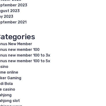
eptember 2023
gust 2023
y 2023
ptember 2021
ategories
onus New Member
nus new member 100
nus new member 100 to 3x
nus new member 100 to 5x
sino
me online
ker Gaming
di Bola
ve casino
ahjong
hjong slot