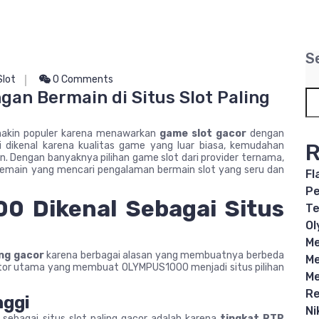
S
Slot
0 Comments
an Bermain di Situs Slot Paling
emakin populer karena menawarkan
game slot gacor
dengan
R
ni dikenal karena kualitas game yang luar biasa, kemudahan
. Dengan banyaknya pilihan game slot dari provider ternama,
pemain yang mencari pengalaman bermain slot yang seru dan
Fl
Pe
 Dikenal Sebagai Situs
Te
Ol
Me
ing gacor
karena berbagai alasan yang membuatnya berbeda
Me
 faktor utama yang membuat OLYMPUS1000 menjadi situs pilihan
Me
Re
nggi
Ni
ebagai situs slot paling gacor adalah karena
tingkat RTP