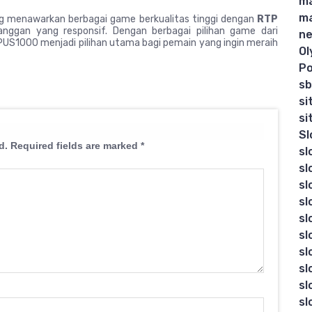
ma
ma
ang menawarkan berbagai game berkualitas tinggi dengan
RTP
nggan yang responsif. Dengan berbagai pilihan game dari
n
MPUS1000 menjadi pilihan utama bagi pemain yang ingin meraih
Ol
Po
sb
si
si
Sl
d.
Required fields are marked
*
sl
sl
sl
sl
sl
sl
sl
sl
sl
sl