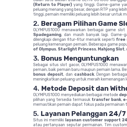
(Return to Player)
yang tinggi. Game-game yan
peluang menang yang besar, dengan RTP yang lebih
tinggi, pemain memiliki peluang lebih besar untuk
2.
Beragam Pilihan Game Sl
OLYMPUS1000 menawarkan berbagai game slot d
Spadegaming
, dan masih banyak lagi. Game-
dilengkapi dengan fitur-fitur menarik seperti
free 
peluang kemenangan pemain. Beberapa game popul
of Olympus
,
Starlight Princess
,
Mahjong Slot
,
3.
Bonus Menguntungkan
Sebagai situs slot gacor, OLYMPUS1000 menawa
pemain, baik pemain baru maupun pemain lama. Be
bonus deposit
, dan
cashback
. Dengan berbaga
meningkatkan peluang untuk meraih kemenangan le
4.
Metode Deposit dan Wit
OLYMPUS1000 menyediakan berbagai metode
dep
pilihan yang tersedia termasuk
transfer bank
,
e
memastikan pemain dapat fokus pada permainan t
5.
Layanan Pelanggan 24/7
Situs ini memiliki
layanan customer support 2
atau pertanyaan seputar permainan. Tim custome