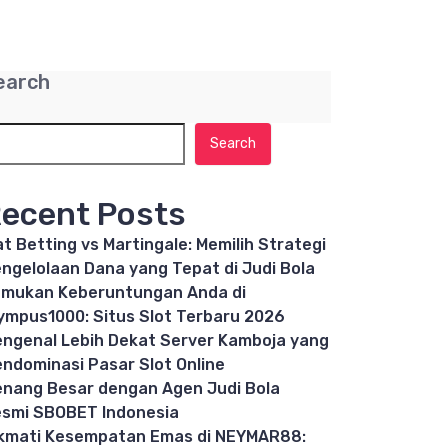
earch
Search
ecent Posts
at Betting vs Martingale: Memilih Strategi
ngelolaan Dana yang Tepat di Judi Bola
mukan Keberuntungan Anda di
ympus1000: Situs Slot Terbaru 2026
ngenal Lebih Dekat Server Kamboja yang
ndominasi Pasar Slot Online
nang Besar dengan Agen Judi Bola
smi SBOBET Indonesia
kmati Kesempatan Emas di NEYMAR88: