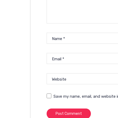
Name
*
Email
*
Website
Save my name, email, and website i